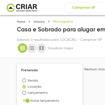
Vila nogueira
Home
Imóveis
Casa e Sobrado
para alugar
e
Exibindo
0
resultados para
: LOCACAO
- Campinas-SP
Visualizar mapa
Nenhum imóve
Pretensão
Venda
Locação
Lançamento
Incluir lançamento