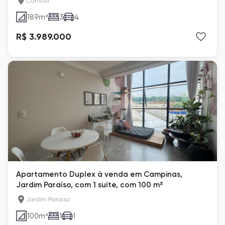
Cambuí
189
m²
3
4
R$ 3.989.000
Apartamento Duplex à venda em Campinas,
Jardim Paraíso, com 1 suíte, com 100 m²
Jardim Paraíso
100
m²
1
1