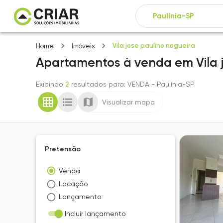
Vila jose paulino nogueira
Home
Imóveis
Apartamentos
à venda
em
Vila
Exibindo
2
resultados para
: VENDA
- Paulínia-SP
Visualizar mapa
Pretensão
Venda
Locação
Lançamento
Incluir lançamento