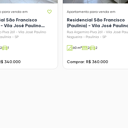
o
para venda em
Apartamento
para venda em
ial São Francisco
Residencial São Francisco
 - Vila José Paulino
(Paulínia) - Vila José Paulin
Nogueira
 Piva 261 - Vila José Paulino
Rua Argemiro Piva 261 - Vila José Pau
aulínia - SP
Nogueira - Paulínia - SP
2
1
60 m²
2
2
R$ 340.000
Comprar: R$ 360.000