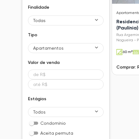
Finalidade
Apartament
Todas
Residenc
(Paulínia)
Nogueira
Tipo
Rua Argemiro
Nogueira - P
Apartamentos
60 m²
Valor de
venda
Comprar: 
Estágios
Todos
Condomínio
Aceita permuta