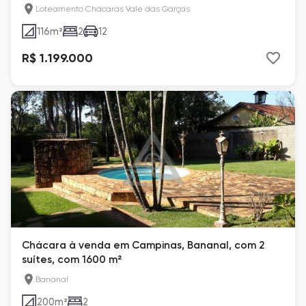
1872 m²
Loteamento Chácaras Vale das Garças
116
m²
2
12
R$ 1.199.000
Chácara à venda em Campinas, Bananal, com 2
suítes, com 1600 m²
Bananal
200
m²
2