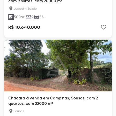
com 9 suítes, com 20000 m²
Joaquim Egídio
500
m²
9
54
R$ 10.640.000
Chácara à venda em Campinas, Sousas, com 2
quartos, com 22000 m²
Sousas