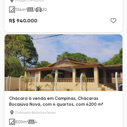
Village Campinas
134
m²
3
20
R$ 940.000
Chácara à venda em Campinas, Chácaras
Bocaiúva Nova, com 4 quartos, com 4200 m²
Chácaras Bocaiúva Nova
800
m²
4