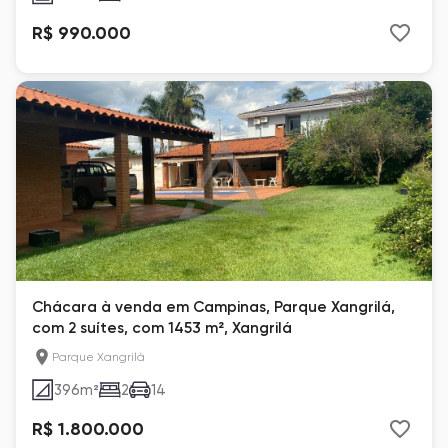
R$ 990.000
Chácara à venda em Campinas, Parque Xangrilá,
com 2 suítes, com 1453 m², Xangrilá
Parque Xangrilá
396
m²
2
14
R$ 1.800.000