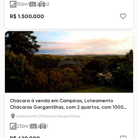
150
m²
2
12
R$ 1.500.000
Chácara à venda em Campinas, Loteamento
Chácaras Gargantilhas, com 2 quartos, com 1000
m²
Loteamento Chácaras Gargantilhas
230
m²
2
1