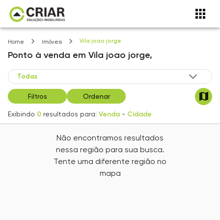
Vila joao jorge
Home
Imóveis
Ponto
à venda
em
Vila joao jorge,
Filtros
Ordenar
Exibindo
0
resultados para:
Venda
-
Cidade
Não encontramos resultados
nessa região para sua busca.
Tente uma diferente região no
mapa