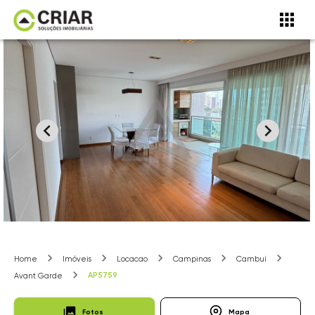
Home
Imóveis
Locacao
Campinas
Cambuí
AP5759
Avant Garde
Fotos
Mapa