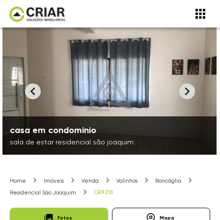
casa em condominio
sala de estar residencial são joaquim
Home
Imóveis
Venda
Valinhos
Roncáglia
CA9216
Residencial São Joaquim
Fotos
Mapa