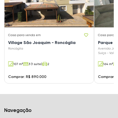
Casa
para venda em
Casa
para v
Village São Joaquim - Roncáglia
Parque N
Roncáglia
Avenida Joaq
Suíça - Valin
107 m²
3 (1 suíte)
2
164 m²
Comprar: R$ 890.000
Comprar: R
Navegação