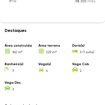
/
mês
IPTU
R$ 200
Destaques
Área construída
Área terreno
Dorm(s)
160 m²
229 m²
3 (1 suíte)
Banheiro(s)
Vaga(s)
Vaga Cob.
3
4
2
Vaga Des.
2