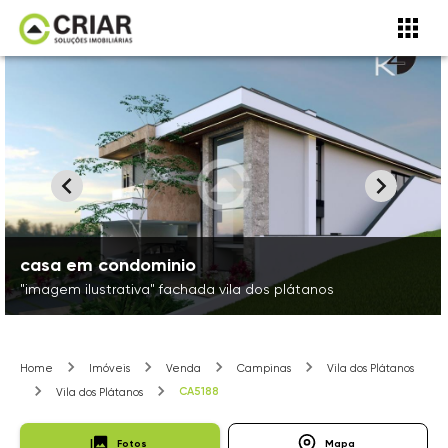
casa em condominio
"imagem ilustrativa" fachada vila dos plátanos
Home
Imóveis
Venda
Campinas
Vila dos Plátanos
CA5188
Vila dos Plátanos
Fotos
Mapa