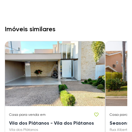
Imóveis similares
Casa
para venda em
Casa
para v
Vila dos Plátanos - Vila dos Plátanos
Seasons 
Vila dos Plátanos
Rua Alberto 