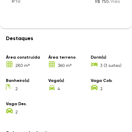
/
mês
IPTU
R$ 750
Destaques
Área construída
Área terreno
Dorm(s)
280 m²
360 m²
3 (3 suítes)
Banheiro(s)
Vaga(s)
Vaga Cob.
2
4
2
Vaga Des.
2