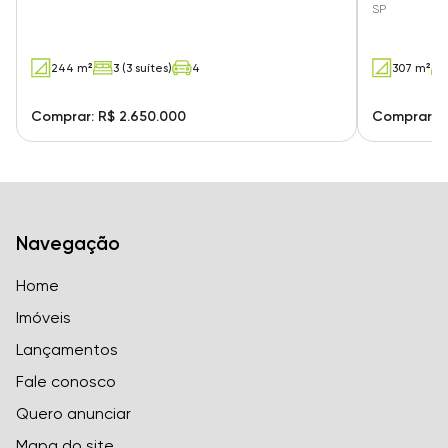
SP
244 m²
3 (3 suítes)
4
307 m²
Comprar: R$ 2.650.000
Comprar: R
Navegação
Home
Imóveis
Lançamentos
Fale conosco
Quero anunciar
Mapa do site