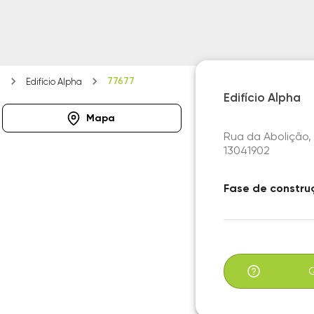
77677
a
Edifício Alpha
Edifício Alpha
Mapa
Rua da Abolição, 
13041902
Fase de constru