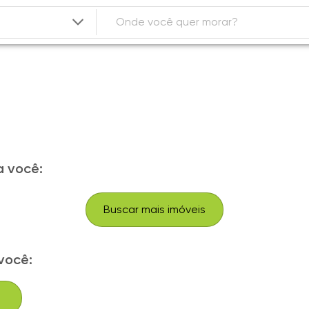
 você:
Buscar mais imóveis
você: