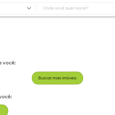
 você:
Buscar mais imóveis
você: