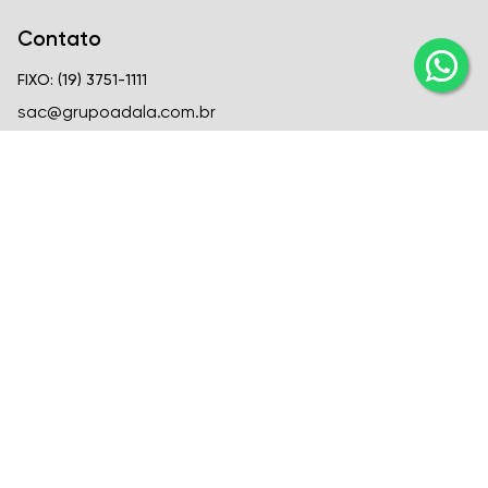
Contato
FIXO: (19) 3751-1111
sac@grupoadala.com.br
Matriz
Criar Soluções Imobiliárias
CRECI
CRECI J-24310
FIXO: (19) 3751-1111
Venda: (19) 99666-6726