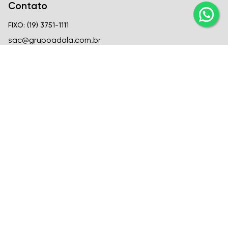
Contato
FIXO: (19) 3751-1111
sac@grupoadala.com.br
Matriz
Criar Soluções Imobiliárias
CRECI
CRECI J-24310
FIXO: (19) 3751-1111
Venda: (19) 99666-6726
Locação: (19) 99582-1721