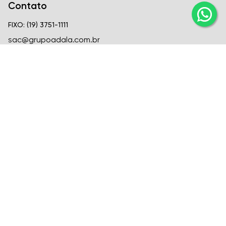
Contato
FIXO: (19) 3751-1111
sac@grupoadala.com.br
Matriz
Criar Soluções Imobiliárias
CRECI
CRECI J-24310
FIXO: (19) 3751-1111
Venda: (19) 99666-6726
Locação: (19) 99582-1721