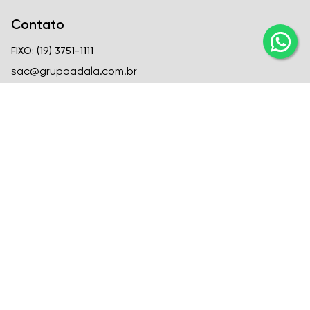
Contato
FIXO: (19) 3751-1111
sac@grupoadala.com.br
Matriz
Criar Soluções Imobiliárias
CRECI
CRECI J-24310
FIXO: (19) 3751-1111
Venda: (19) 99666-6726