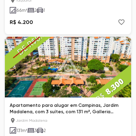
Taquaral
66
m²
2
1
R$ 4.200
Apartamento para alugar em Campinas, Jardim
Madalena, com 3 suítes, com 131 m², Galleria
Boulevard
Jardim Madalena
131
m²
3
2