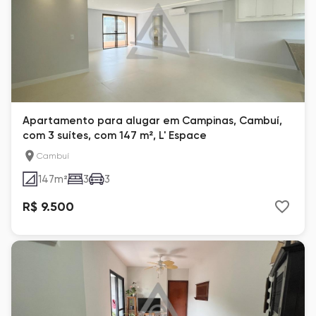
Apartamento para alugar em Campinas, Cambuí,
com 3 suítes, com 147 m², L' Espace
Cambuí
147
m²
3
3
R$ 9.500