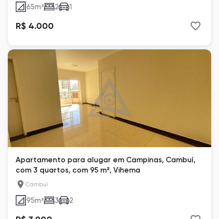
65
m²
2
1
R$ 4.000
Apartamento para alugar em Campinas, Cambuí,
com 3 quartos, com 95 m², Vihema
Cambuí
95
m²
3
2