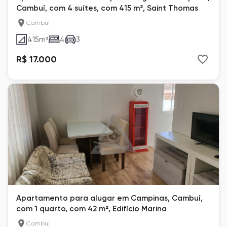
Cambuí, com 4 suítes, com 415 m², Saint Thomas
Cambuí
415
m²
4
3
R$ 17.000
Apartamento para alugar em Campinas, Cambuí,
com 1 quarto, com 42 m², Edifício Marina
Cambuí