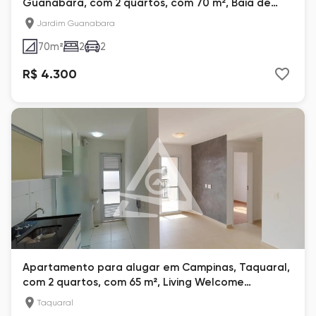
Guanabara, com 2 quartos, com 70 m², Baia de
Guanabara
Jardim Guanabara
70
m²
2
2
R$ 4.300
Apartamento para alugar em Campinas, Taquaral,
com 2 quartos, com 65 m², Living Welcome
Taquaral
Taquaral