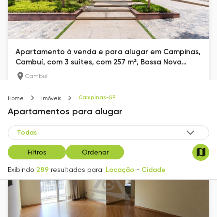
Apartamento à venda e para alugar em Campinas,
Cambuí, com 3 suítes, com 257 m², Bossa Nova
Cambuí
Cambuí
257
m²
3
5
Campinas-SP
Home
Imóveis
R$ 35.000
Apartamentos
para alugar
Filtros
Ordenar
Exibindo
289
resultados para:
Locação
-
Cidade