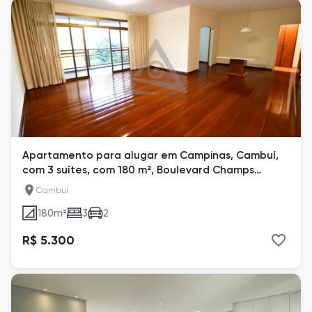
Apartamento para alugar em Campinas, Cambuí,
com 3 suítes, com 180 m², Boulevard Champs
Elysees
Cambuí
180
m²
3
2
R$ 5.300