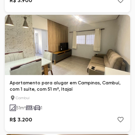
R$ 3.900
Apartamento para alugar em Campinas, Cambuí,
com 1 suíte, com 51 m², Itajaí
Cambuí
51
m²
1
1
R$ 3.200