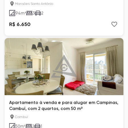
Mansões Santo Antônio
94
m²
3
2
R$ 6.650
Apartamento à venda e para alugar em Campinas,
Cambuí, com 2 quartos, com 50 m²
Cambuí
50
m²
2
1