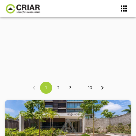
1
2
3
...
10