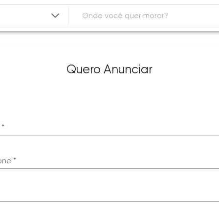
Quero Anunciar
 *
one *