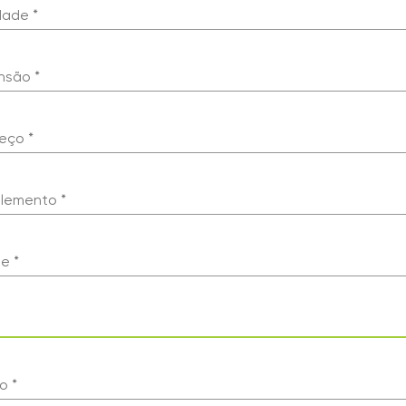
dade *
nsão *
eço *
lemento *
e *
o *