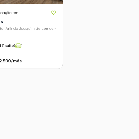
locação em
os
tor Arlindo Joaquim de Lemos -
1 (1 suíte)
1
 2.500/mês