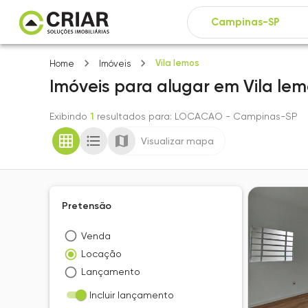
Vila lemos
Home
Imóveis
Imóveis
para alugar
em
Vila le
Exibindo
1
resultados para
: LOCACAO
- Campinas-SP
Visualizar mapa
Pretensão
Venda
Locação
Lançamento
Incluir lançamento