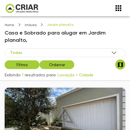
Jardim planalto
Home
Imóveis
Casa e Sobrado
para alugar
em
Jardim
planalto,
Filtros
Ordenar
Exibindo
1
resultados para:
Locação
-
Cidade