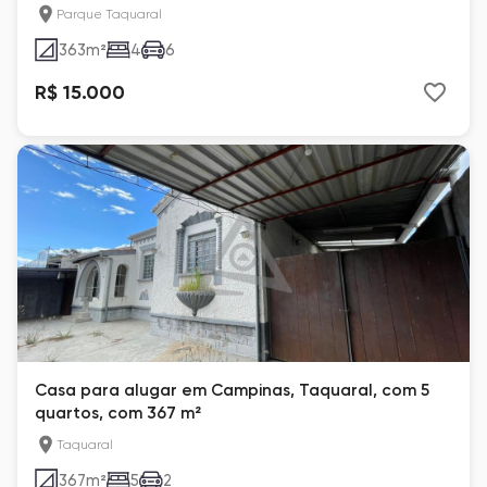
Parque Taquaral
363
m²
4
6
R$ 15.000
Casa para alugar em Campinas, Taquaral, com 5
quartos, com 367 m²
Taquaral
367
m²
5
2