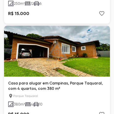
250
m²
12
6
R$ 15.000
Casa para alugar em Campinas, Parque Taquaral,
com 4 quartos, com 380 m²
Parque Taquaral
380
m²
4
10