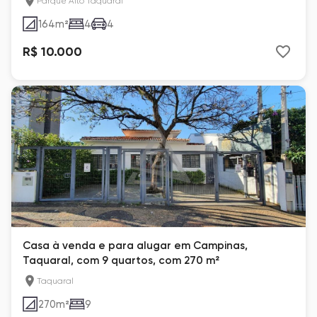
Parque Alto Taquaral
164
m²
4
4
R$ 10.000
Casa à venda e para alugar em Campinas,
Taquaral, com 9 quartos, com 270 m²
Taquaral
270
m²
9