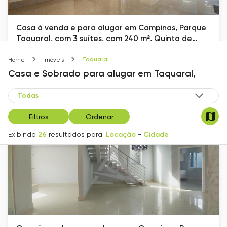
Casa à venda e para alugar em Campinas, Parque
Taquaral, com 3 suítes, com 240 m², Quinta de
Miranda
Parque Taquaral
Taquaral
Home
Imóveis
240
m²
3
2
Casa e Sobrado
para alugar
em
Taquaral,
R$ 10.350
Filtros
Ordenar
Exibindo
26
resultados para:
Locação
-
Cidade