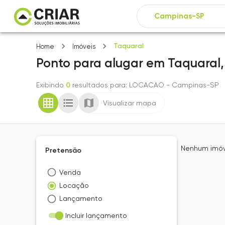
Taquaral
Home
Imóveis
Ponto
para alugar
em
Taquaral
Exibindo
0
resultados para
: LOCACAO
- Campinas-SP
Visualizar mapa
Nenhum imóve
Pretensão
Venda
Locação
Lançamento
Incluir lançamento