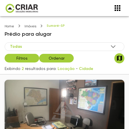
Sumaré-SP
Home
Imóveis
Prédio
para alugar
Filtros
Ordenar
Exibindo
2
resultados para:
Locação
-
Cidade