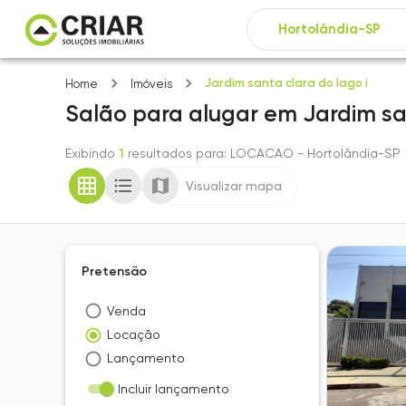
Jardim santa clara do lago i
Home
Imóveis
Salão
para alugar
em
Jardim sa
Exibindo
1
resultados para
: LOCACAO
- Hortolândia-SP
Visualizar mapa
Pretensão
Venda
Locação
Lançamento
Incluir lançamento