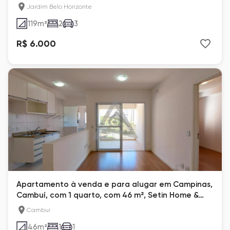
Jardim Belo Horizonte
119
m²
2
3
R$ 6.000
Apartamento à venda e para alugar em Campinas,
Cambuí, com 1 quarto, com 46 m², Setin Home &
Life
Cambuí
46
m²
1
1