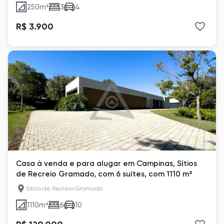
250
m²
3
4
R$ 3.900
Casa à venda e para alugar em Campinas, Sítios
de Recreio Gramado, com 6 suítes, com 1110 m²
Sítios de Recreio Gramado
1110
m²
6
10