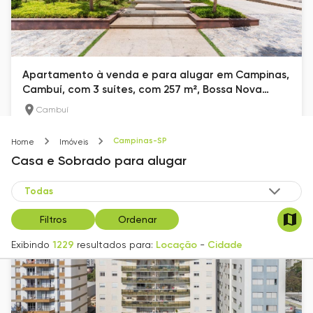
Apartamento à venda e para alugar em Campinas,
Cambuí, com 3 suítes, com 257 m², Bossa Nova
Cambuí
Cambuí
257
m²
3
5
Campinas-SP
Home
Imóveis
R$ 35.000
Casa e Sobrado
para alugar
Filtros
Ordenar
Exibindo
1229
resultados para:
Locação
-
Cidade