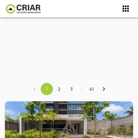
1
2
3
...
41