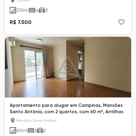
Cambuí
210
m²
4
3
R$ 7.500
Apartamento para alugar em Campinas, Mansões
Santo Antônio, com 2 quartos, com 60 m², Antilhas
Mansões Santo Antônio
60
m²
2
2