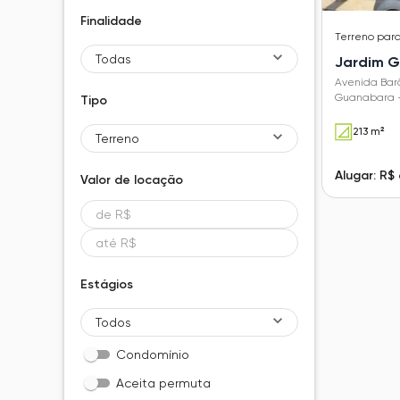
Finalidade
Terreno
par
Todas
Jardim 
Avenida Barã
Guanabara -
Tipo
213 m²
Terreno
Alugar: R$
Valor de
locação
Estágios
Todos
Condomínio
Aceita permuta