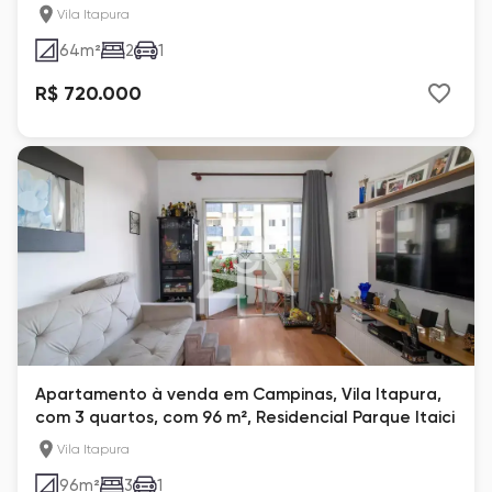
Vila Itapura
64
m²
2
1
R$ 720.000
Apartamento à venda em Campinas, Vila Itapura,
com 3 quartos, com 96 m², Residencial Parque Itaici
Vila Itapura
96
m²
3
1