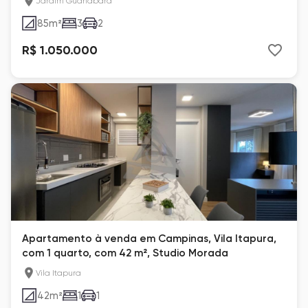
Jardim Guanabara
85
m²
3
2
R$ 1.050.000
Apartamento à venda em Campinas, Vila Itapura,
com 1 quarto, com 42 m², Studio Morada
Vila Itapura
42
m²
1
1