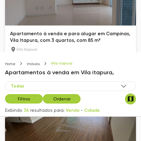
Apartamento à venda e para alugar em Campinas,
Vila Itapura, com 3 quartos, com 85 m²
Vila Itapura
85
m²
3
2
Vila itapura
Home
Imóveis
R$ 1.190.000
Apartamentos
à venda
em
Vila itapura,
Filtros
Ordenar
Exibindo
36
resultados para:
Venda
-
Cidade