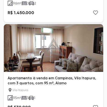
96
m²
3
2
R$ 1.450.000
Apartamento à venda em Campinas, Vila Itapura,
com 3 quartos, com 95 m², Alamo
Vila Itapura
95
m²
3
1