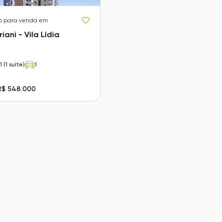
o
para venda em
riani - Vila Lídia
1 (1 suíte)
1
R$ 548.000