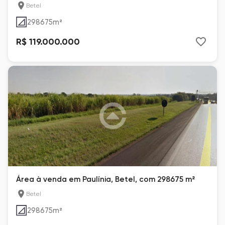
Betel
298675
m²
R$ 119.000.000
Área à venda em Paulínia, Betel, com 298675 m²
Betel
298675
m²