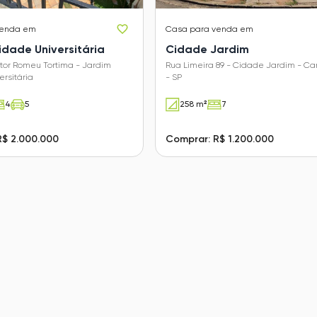
venda em
Casa
para venda em
idade Universitária
Cidade Jardim
tor Romeu Tortima - Jardim
Rua Limeira 89 - Cidade Jardim - C
rsitária
- SP
4
5
258 m²
7
R$ 2.000.000
Comprar: R$ 1.200.000