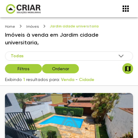
Jardim cidade universitaria
Home
Imóveis
Imóveis
à venda
em
Jardim cidade
universitaria,
Filtros
Ordenar
Exibindo
1
resultados para:
Venda
-
Cidade