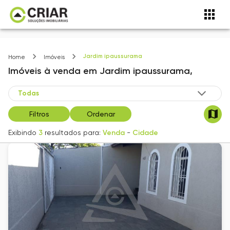
Jardim ipaussurama
Home
Imóveis
Imóveis
à venda
em
Jardim ipaussurama,
Filtros
Ordenar
Exibindo
3
resultados para:
Venda
-
Cidade