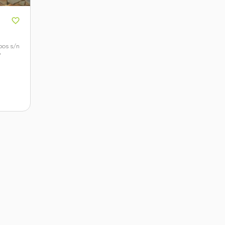
os s/n
P