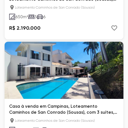
com 5 quartos
Loteamento Caminhos de San Conrado (Sousas)
650
m²
5
6
R$ 2.190.000
Casa à venda em Campinas, Loteamento
Caminhos de San Conrado (Sousas), com 3 suítes,
com 529.33 m²
Loteamento Caminhos de San Conrado (Sousas)