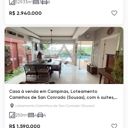
529.33
m²
3
6
R$ 2.940.000
Casa à venda em Campinas, Loteamento
Caminhos de San Conrado (Sousas), com 4 suítes,
com 250 m²
Loteamento Caminhos de San Conrado (Sousas)
250
m²
4
4
R$ 1.590.000