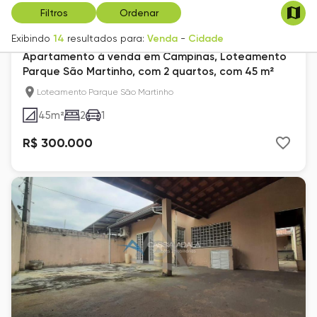
Filtros
Ordenar
Exibindo
14
resultados para:
Venda
-
Cidade
Apartamento à venda em Campinas, Loteamento
Parque São Martinho, com 2 quartos, com 45 m²
Loteamento Parque São Martinho
45
m²
2
1
R$ 300.000