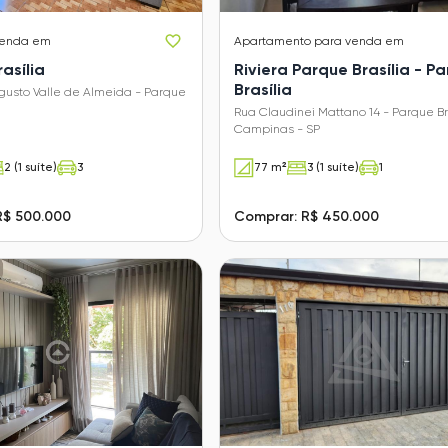
venda em
Apartamento
para venda em
asília
Riviera Parque Brasília - P
Brasília
gusto Valle de Almeida - Parque
Rua Claudinei Mattano 14 - Parque Bra
Campinas - SP
2 (1 suíte)
3
77 m²
3 (1 suíte)
1
R$ 500.000
Comprar: R$ 450.000