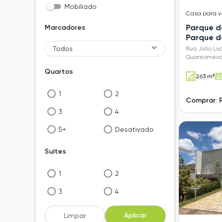
Mobiliado
Casa
para 
Parque d
Marcadores
Parque d
Todos
Rua Júlio Lú
Quaresmeira
Quartos
263 m²
1
2
Comprar: 
3
4
5+
Desativado
Suítes
1
2
3
4
5+
Desativado
Aplicar
Limpar