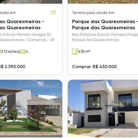
venda em
Terreno
para venda em
as Quaresmeiras -
Parque das Quaresmeiras 
as Quaresmeiras
Parque das Quaresmeiras
r Antonio Mendes Vinagre 10 -
Rua Professor Antonio Mendes Vinagr
Quaresmeiras - Campinas - SP
Parque das Quaresmeiras
3 (3 suítes)
4
435 m²
R$ 2.390.000
Comprar: R$ 450.000