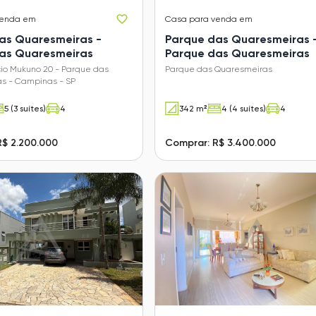
venda em
Casa
para venda em
as Quaresmeiras -
Parque das Quaresmeiras 
as Quaresmeiras
Parque das Quaresmeiras
cio Mukuno 20 - Parque das
Parque das Quaresmeiras
s - Campinas - SP
5 (3 suítes)
4
342 m²
4 (4 suítes)
4
R$ 2.200.000
Comprar: R$ 3.400.000