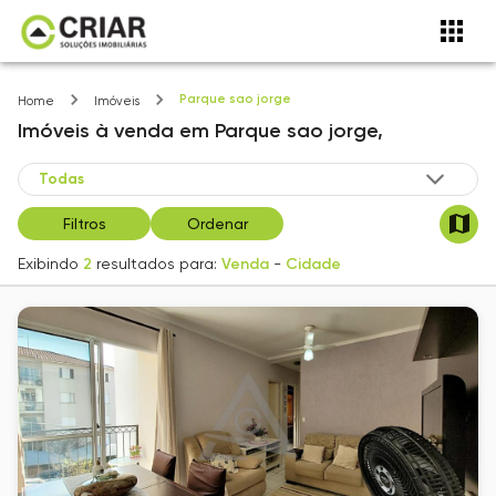
Parque sao jorge
Home
Imóveis
Imóveis
à venda
em
Parque sao jorge,
Filtros
Ordenar
Exibindo
2
resultados para:
Venda
-
Cidade