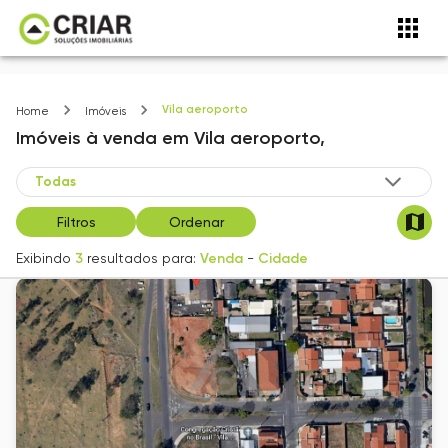
Vila aeroporto
Home
Imóveis
Imóveis
à venda
em
Vila aeroporto,
Filtros
Ordenar
Exibindo
3
resultados para:
Venda
-
Cidade