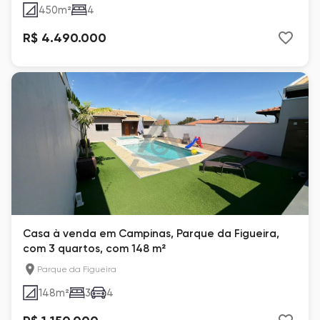
450
m²
4
R$ 4.490.000
Casa à venda em Campinas, Parque da Figueira,
com 3 quartos, com 148 m²
Parque da Figueira
148
m²
3
4