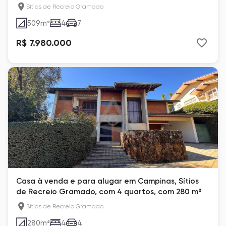
Sítios de Recreio Gramado
509
m²
4
7
R$ 7.980.000
Casa à venda e para alugar em Campinas, Sítios
de Recreio Gramado, com 4 quartos, com 280 m²
Sítios de Recreio Gramado
280
m²
4
4