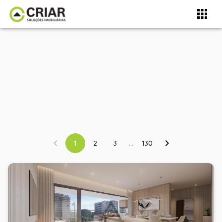
1
2
3
...
130