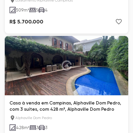
Loteamento Alphaville Campinas
509
m²
5
4
R$ 5.700.000
Casa à venda em Campinas, Alphaville Dom Pedro,
com 3 suítes, com 428 m², Alphaville Dom Pedro
Alphaville Dom Pedro
428
m²
3
3