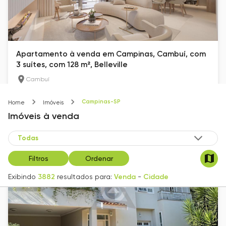
Apartamento à venda em Campinas, Cambuí, com
3 suítes, com 128 m², Belleville
Cambuí
128
m²
3
2
Campinas-SP
Home
Imóveis
R$ 1.800.000
Imóveis
à venda
Filtros
Ordenar
Exibindo
3882
resultados para:
Venda
-
Cidade