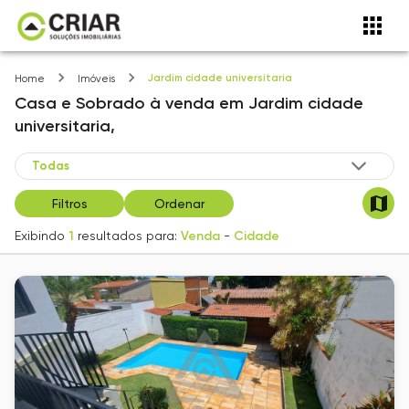
Jardim cidade universitaria
Home
Imóveis
Casa e Sobrado
à venda
em
Jardim cidade
universitaria,
Filtros
Ordenar
Exibindo
1
resultados para:
Venda
-
Cidade