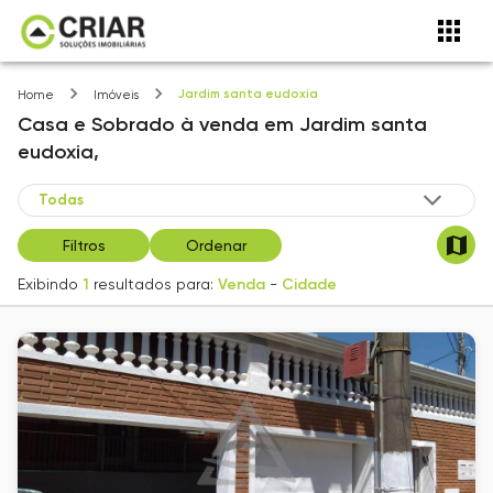
Jardim santa eudoxia
Home
Imóveis
Casa e Sobrado
à venda
em
Jardim santa
eudoxia,
Filtros
Ordenar
Exibindo
1
resultados para:
Venda
-
Cidade