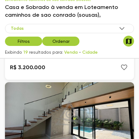
Casa e Sobrado
à venda
em
Loteamento
caminhos de sao conrado (sousas),
Casa à venda em Campinas, Loteamento
Caminhos de San Conrado, com 4 suítes, com 490
Filtros
Ordenar
m², San Conrado
Loteamento Caminhos de São Conrado (Sousas)
Exibindo
19
resultados para:
Venda
-
Cidade
490
m²
4
R$ 3.200.000