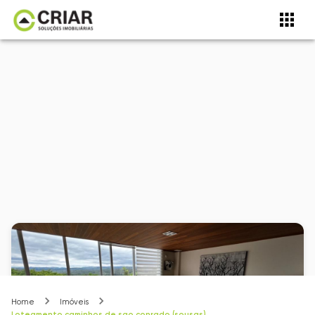
Home
Imóveis
Loteamento caminhos de sao conrado (sousas)