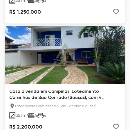
257
m²
4
3
R$ 1.250.000
Casa à venda em Campinas, Loteamento
Caminhos de São Conrado (Sousas), com 4
quartos, com 353 m²
Loteamento Caminhos de São Conrado (Sousas)
353
m²
4
4
R$ 2.200.000