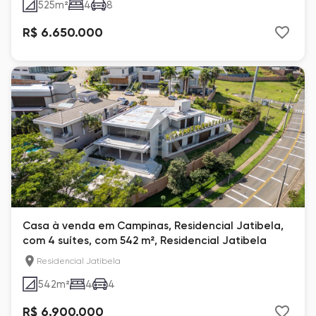
525
m²
4
8
R$ 6.650.000
Casa à venda em Campinas, Residencial Jatibela,
com 4 suítes, com 542 m², Residencial Jatibela
Residencial Jatibela
542
m²
4
4
R$ 6.900.000