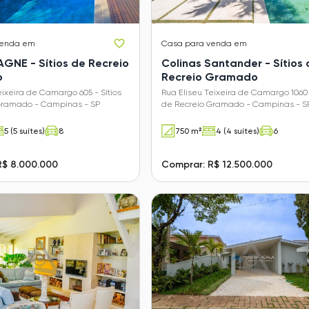
venda em
Casa
para venda em
GNE - Sítios de Recreio
Colinas Santander - Sítios 
o
Recreio Gramado
eixeira de Camargo 605 - Sítios
Rua Eliseu Teixeira de Camargo 1060 -
Gramado - Campinas - SP
de Recreio Gramado - Campinas - S
5 (5 suítes)
8
750 m²
4 (4 suítes)
6
R$ 8.000.000
Comprar: R$ 12.500.000