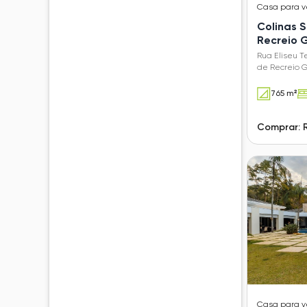
Casa
para 
Colinas S
Recreio
Rua Eliseu T
de Recreio 
765 m²
Comprar: 
Casa
para 