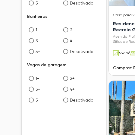
5+
Desativado
Casa
para 
Banheiros
Residenci
Recreio
1
2
Avenida Prof
3
4
Sítios de R
5+
Desativado
552 m²
Vagas de garagem
Comprar: 
1+
2+
3+
4+
5+
Desativado