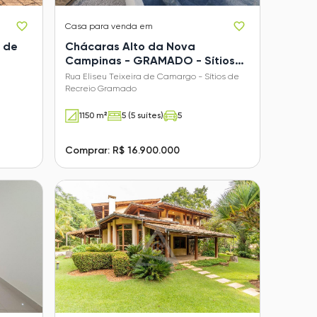
Casa
para venda em
s de
Chácaras Alto da Nova
Campinas - GRAMADO - Sítios
de Recreio Gramado
Rua Eliseu Teixeira de Camargo - Sítios de
Recreio Gramado
1150 m²
5 (5 suítes)
5
Comprar: R$ 16.900.000