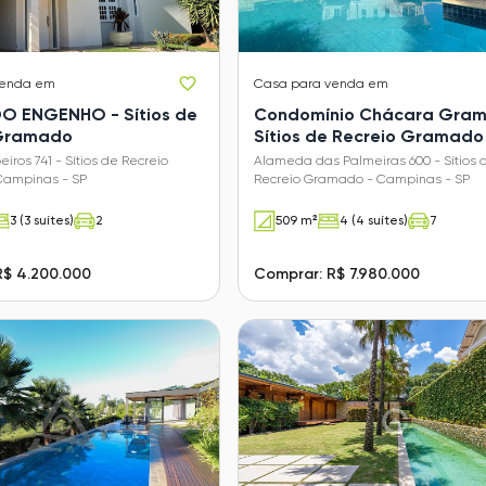
venda em
Casa
para venda em
O ENGENHO - Sítios de
Condomínio Chácara Gram
 Gramado
Sítios de Recreio Gramado
iros 741 - Sítios de Recreio
Alameda das Palmeiras 600 - Sítios 
Campinas - SP
Recreio Gramado - Campinas - SP
3 (3 suítes)
2
509 m²
4 (4 suítes)
7
R$ 4.200.000
Comprar: R$ 7.980.000