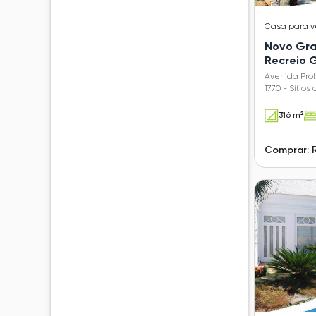
Casa
para 
Novo Gra
Recreio
Avenida Pro
1770 - Sítio
- SP
316 m²
Comprar: R