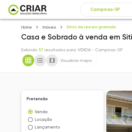
Sitios de recreio gramado
Home
Imóveis
Casa e Sobrado
à venda
em
Si
Exibindo
57
resultados para
: VENDA
- Campinas-SP
Visualizar mapa
Pretensão
Venda
Locação
Lançamento