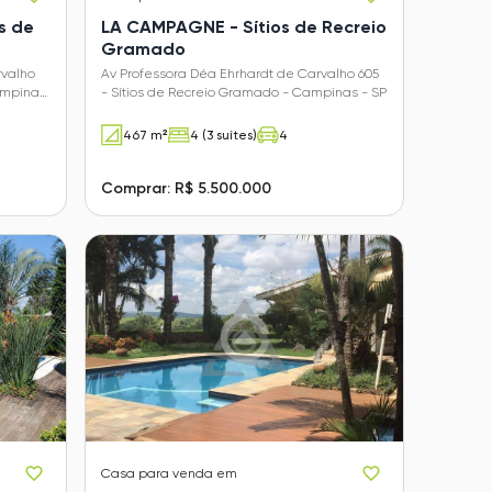
os de
LA CAMPAGNE - Sítios de Recreio
Gramado
rvalho
Av Professora Déa Ehrhardt de Carvalho 605
ampinas
- Sítios de Recreio Gramado - Campinas - SP
467 m²
4 (3 suítes)
4
Comprar: R$ 5.500.000
Casa
para venda em