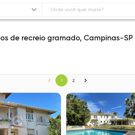
tios de recreio gramado,
Campinas-SP
1
2