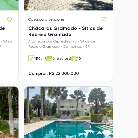
Casa
para venda em
de
Chácaras Gramado - Sítios de
Recreio Gramado
 Sítios
Alameda dos Ciprestes 175 - Sítios de
P
Recreio Gramado - Campinas - SP
1110 m²
6 (6 suítes)
10
Comprar: R$ 22.000.000