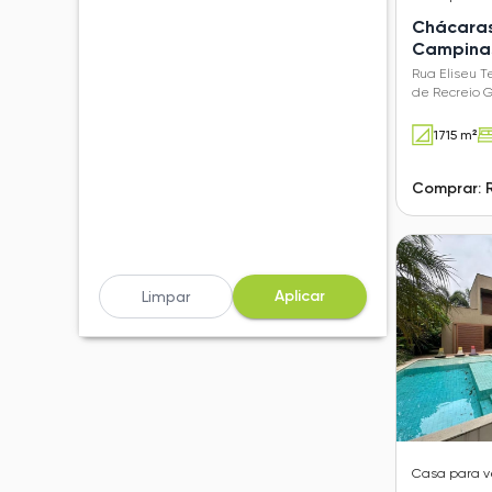
Chácaras
Campinas
de Recr
Rua Eliseu T
de Recreio 
1715 m²
Comprar: 
Aplicar
Limpar
Casa
para 