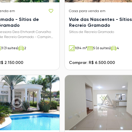
venda em
Casa
para venda em
mado - Sítios de
Vale das Nascentes - Sítio
 Gramado
Recreio Gramado
fessora Dea Ehrhardt Carvalho
Sítios de Recreio Gramado
s de Recreio Gramado - Campinas
3 (3 suítes)
2
1014 m²
5 (6 suítes)
4
$ 2.150.000
Comprar: R$ 6.500.000