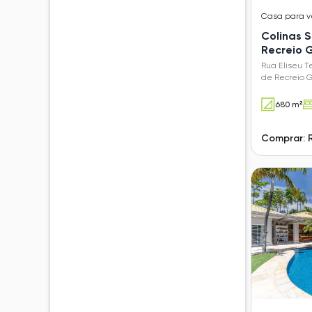
Casa
para 
Colinas S
Recreio
Rua Eliseu T
de Recreio 
680 m²
Comprar: 