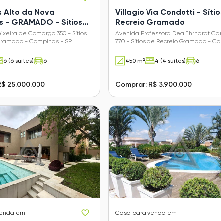
 Alto da Nova
Villagio Via Condotti - Síti
 - GRAMADO - Sítios
Recreio Gramado
eio Gramado
eixeira de Camargo 350 - Sítios
Avenida Professora Dea Ehrhardt Ca
Gramado - Campinas - SP
770 - Sítios de Recreio Gramado - C
- SP
6 (6 suítes)
6
450 m²
4 (4 suítes)
6
R$ 25.000.000
Comprar: R$ 3.900.000
venda em
Casa
para venda em