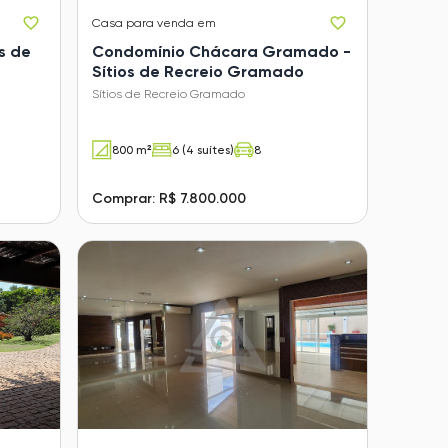
Casa
para venda em
s de
Condomínio Chácara Gramado -
Sítios de Recreio Gramado
Sítios de Recreio Gramado
800 m²
6 (4 suítes)
8
Comprar: R$ 7.800.000