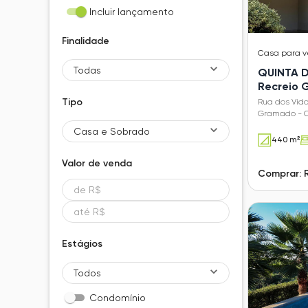
Incluir lançamento
Finalidade
Casa
para 
Todas
QUINTA D
Recreio
Tipo
Rua dos Vidoe
Gramado - 
Casa e Sobrado
440 m²
Valor de
venda
Comprar: 
Estágios
Todos
Condomínio