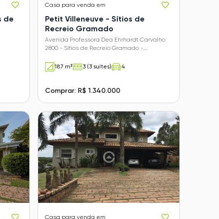
Casa
para venda em
s de
Petit Villeneuve - Sítios de
Recreio Gramado
Avenida Professora Dea Ehrhardt Carvalho
2800 - Sítios de Recreio Gramado -
Campinas - SP
187 m²
3 (3 suítes)
4
Comprar: R$ 1.340.000
Casa
para venda em