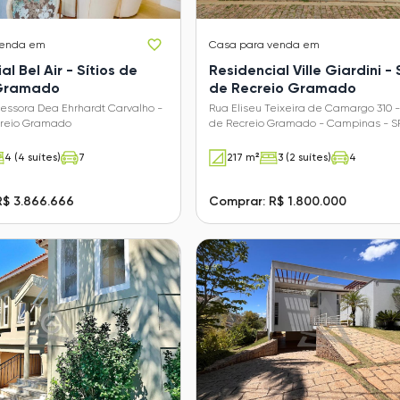
venda em
Casa
para venda em
al Bel Air - Sítios de
Residencial Ville Giardini - 
 Gramado
de Recreio Gramado
essora Dea Ehrhardt Carvalho -
Rua Eliseu Teixeira de Camargo 310 - 
ecreio Gramado
de Recreio Gramado - Campinas - S
4 (4 suítes)
7
217 m²
3 (2 suítes)
4
R$ 3.866.666
Comprar: R$ 1.800.000