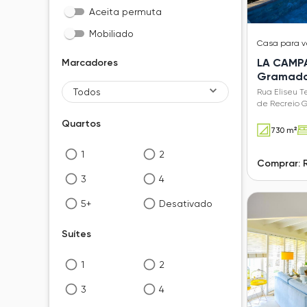
Aceita permuta
Mobiliado
Casa
para 
LA CAMPA
Marcadores
Gramad
Todos
Rua Eliseu T
de Recreio 
Quartos
730 m²
1
2
Comprar: 
3
4
5+
Desativado
Suítes
1
2
3
4