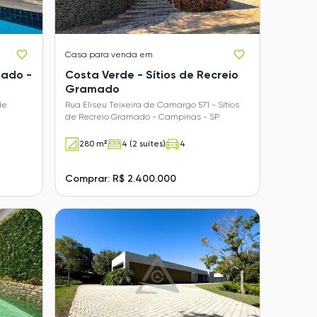
Casa
para venda em
ado -
Costa Verde - Sítios de Recreio
Gramado
de
Rua Eliseu Teixeira de Camargo 571 - Sítios
de Recreio Gramado - Campinas - SP
280 m²
4 (2 suítes)
4
Comprar: R$ 2.400.000