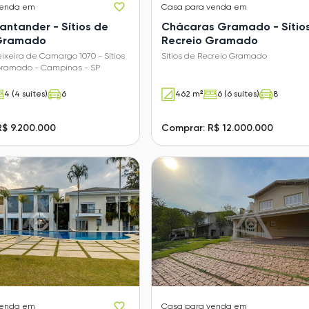
venda em
Casa
para venda em
antander - Sítios de
Chácaras Gramado - Sítio
 Gramado
Recreio Gramado
eixeira de Camargo 1070 - Sítios
Sítios de Recreio Gramado
Gramado - Campinas - SP
4 (4 suítes)
6
462 m²
6 (6 suítes)
8
R$ 9.200.000
Comprar: R$ 12.000.000
venda em
Casa
para venda em