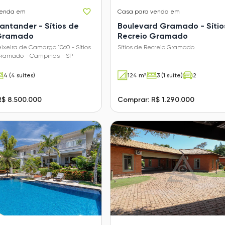
venda em
Casa
para venda em
antander - Sítios de
Boulevard Gramado - Sítio
 Gramado
Recreio Gramado
eixeira de Camargo 1060 - Sítios
Sítios de Recreio Gramado
Gramado - Campinas - SP
4 (4 suítes)
124 m²
3 (1 suíte)
2
R$ 8.500.000
Comprar: R$ 1.290.000