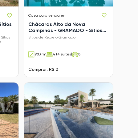
Casa
para venda em
Sítios
Chácaras Alto da Nova
Campinas - GRAMADO - Sítios
de Recreio Gramado
Sítios
Sítios de Recreio Gramado
P
903 m²
4 (4 suítes)
8
Comprar: R$ 0