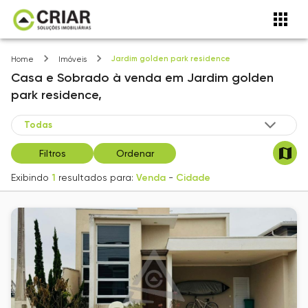
Jardim golden park residence
Home
Imóveis
Casa e Sobrado
à venda
em
Jardim golden
park residence,
Filtros
Ordenar
Exibindo
1
resultados para:
Venda
-
Cidade