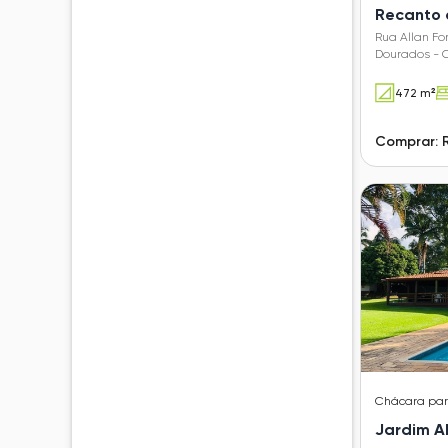
Recanto 
Rua Allan Fo
Dourados - 
472 m²
Comprar: 
Chácara
pa
Jardim A