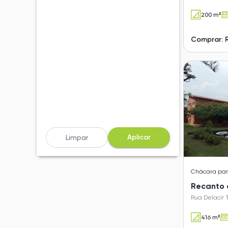
200 m²
Comprar: 
Aplicar
Limpar
Chácara
pa
Recanto 
Rua Delacir 
416 m²