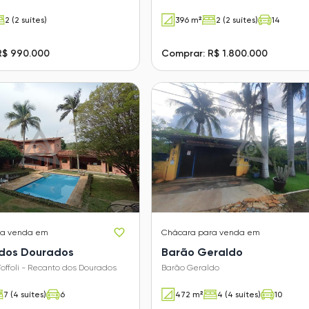
2 (2 suítes)
396 m²
2 (2 suítes)
14
R$ 990.000
Comprar: R$ 1.800.000
ra venda em
Chácara
para venda em
dos Dourados
Barão Geraldo
Toffoli - Recanto dos Dourados
Barão Geraldo
7 (4 suítes)
6
472 m²
4 (4 suítes)
10