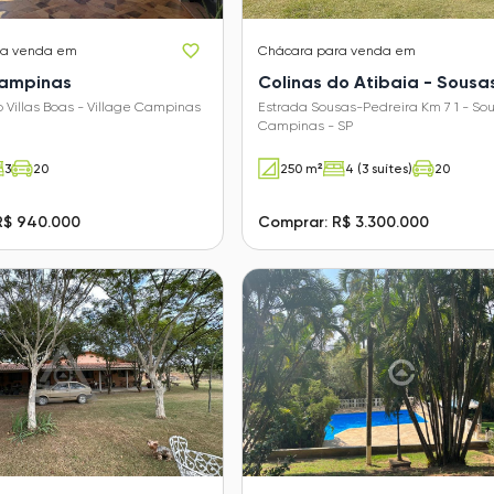
ra venda em
Chácara
para venda em
Campinas
Colinas do Atibaia - Sousa
 Villas Boas - Village Campinas
Estrada Sousas-Pedreira Km 7 1 - Sou
Campinas - SP
3
20
250 m²
4 (3 suítes)
20
R$ 940.000
Comprar: R$ 3.300.000