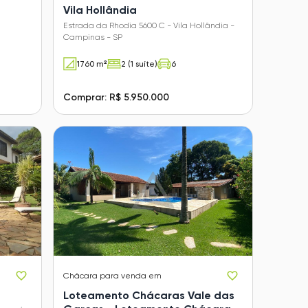
Vila Hollândia
Estrada da Rhodia 5600 C - Vila Hollândia -
Campinas - SP
1760 m²
2 (1 suíte)
6
Comprar: R$ 5.950.000
Chácara
para venda em
Loteamento Chácaras Vale das