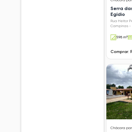
Serra da
Egídio
Rua Heitor P
Campinas - 
598 m²
Comprar: 
Chácara
pa