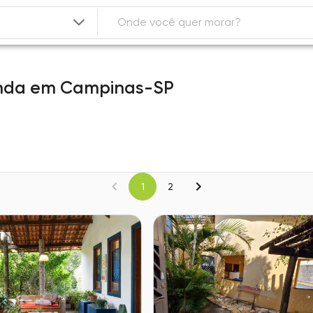
nda
em
Campinas-SP
1
2