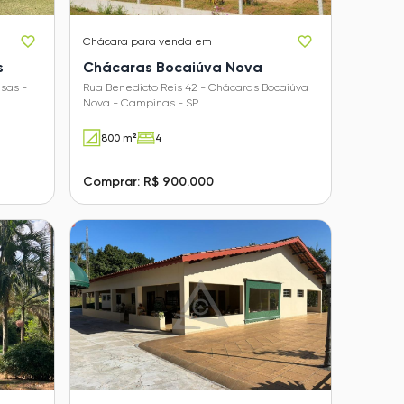
Chácara
para venda em
s
Chácaras Bocaiúva Nova
sas -
Rua Benedicto Reis 42 - Chácaras Bocaiúva
Nova - Campinas - SP
800 m²
4
Comprar: R$ 900.000