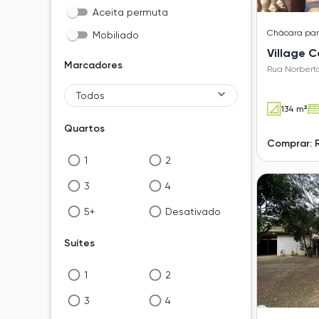
Aceita permuta
Chácara
pa
Mobiliado
Village 
Marcadores
Rua Norberto
Todos
134 m²
Quartos
Comprar: 
1
2
3
4
5+
Desativado
Suítes
1
2
3
4