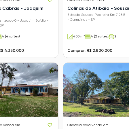
s Cabras - Joaquim
Colinas do Atibaia - Sousa
Estrada Sousas-Pedreira Km 7 28 B -
- Campinas - SP
enteado 0 - Joaquim Egídio -
SP
4 (4 suítes)
400 m²
4 (2 suítes)
2
R$ 4.350.000
Comprar: R$ 2.800.000
ra venda em
Chácara
para venda em