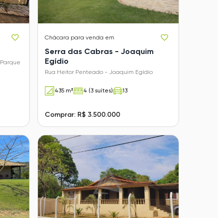
Chácara
para venda em
Serra das Cabras - Joaquim
Egídio
 Parque
Rua Heitor Penteado - Joaquim Egídio
435 m²
4 (3 suítes)
13
Comprar: R$ 3.500.000