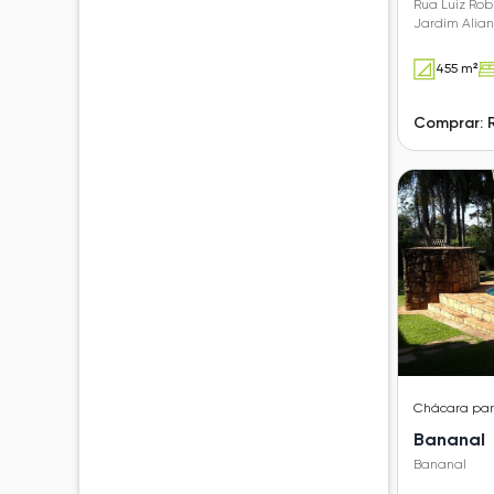
Rua Luiz Rob
Jardim Alia
455 m²
Comprar: 
Chácara
pa
Bananal
Bananal