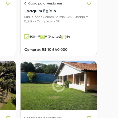
Chácara
para venda em
Joaquim Egídio
Rua Rubens Gomes Balsas 2335 - Joaquim
Egídio - Campinas - SP
 -
500 m²
9 (9 suítes)
54
Comprar: R$ 10.640.000
Chácara
para venda em