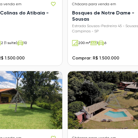
ra venda em
Chácara
para venda em
Colinas do Atibaia -
Bosques de Notre Dame -
Sousas
Estrada Sousas-Pedreira 45 - Sousas
Campinas - SP
2 (1 suíte)
10
200 m²
1
6
$ 1.500.000
Comprar: R$ 1.500.000
ra venda em
Chácara
para venda em