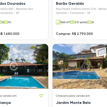
dos Dourados
Barão Geraldo
nseca 500 - Recanto dos
Rua Padre Antônio Vieira S/N - Barão
Campinas - SP
Geraldo - Campinas - SP
3
10
560 m²
3 (1 suíte)
8
R$ 1.680.000
Comprar: R$ 2.790.000
ra venda em
Chácara
para venda em
liança
Jardim Monte Belo