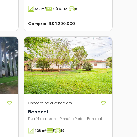
Campinas - SP
360 m²
4 (1 suíte)
8
Comprar: R$ 1.200.000
Chácara
para venda em
Bananal
Rua Maria Leonor Pinheiro Porto - Bananal
428 m²
5
16