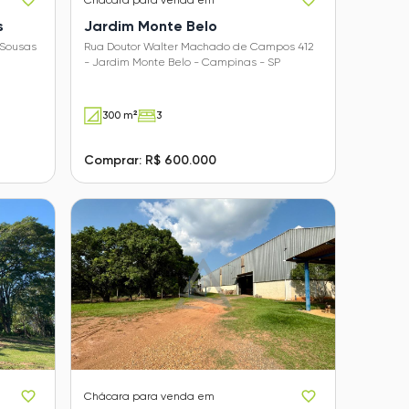
s
Jardim Monte Belo
 Sousas
Rua Doutor Walter Machado de Campos 412
- Jardim Monte Belo - Campinas - SP
300 m²
3
Comprar: R$ 600.000
Chácara
para venda em