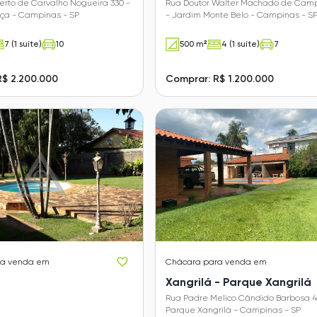
erto de Carvalho Nogueira 330 -
Rua Doutor Walter Machado de Camp
nça - Campinas - SP
- Jardim Monte Belo - Campinas - S
7 (1 suíte)
10
500 m²
4 (1 suíte)
7
R$ 2.200.000
Comprar: R$ 1.200.000
ra venda em
Chácara
para venda em
Xangrilá - Parque Xangrilá
Rua Padre Melico Cândido Barbosa 4
Parque Xangrilá - Campinas - SP