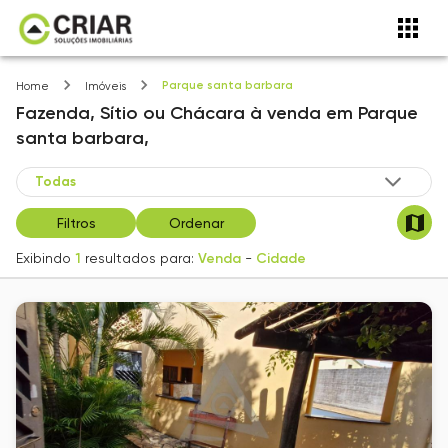
Parque santa barbara
Home
Imóveis
Fazenda, Sítio ou Chácara
à venda
em
Parque
santa barbara,
Filtros
Ordenar
Exibindo
1
resultados para:
Venda
-
Cidade