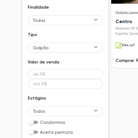
Finalidade
Galpão
par
Todas
Centro
Rodovia SP 3
Espírito Sant
Tipo
1194 m²
Galpão
Comprar: 
Valor de
venda
Estágios
Todos
Condomínio
Aceita permuta