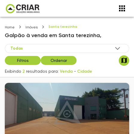
Santa terezinha
Home
Imóveis
Galpão
à venda
em
Santa terezinha,
Filtros
Ordenar
Exibindo
2
resultados para:
Venda
-
Cidade