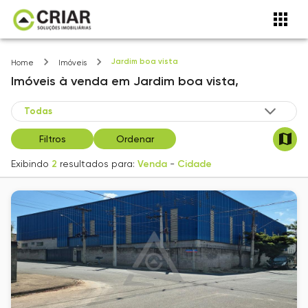
Jardim boa vista
Home
Imóveis
Imóveis
à venda
em
Jardim boa vista,
Filtros
Ordenar
Exibindo
2
resultados para:
Venda
-
Cidade